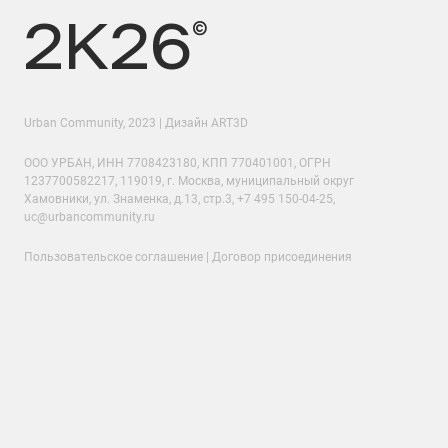
2K26
©
Urban Community
, 2023 | Дизайн
ART3D
ООО УРБАН, ИНН 7708423180, КПП 770401001, ОГРН
1237700582217, 119019, г. Москва, муниципальный округ
Хамовники, ул. Знаменка, д.13, стр.3,
+7 495 150-04-25
,
uc@urbancommunity.ru
Пользовательское соглашение
|
Договор присоединения