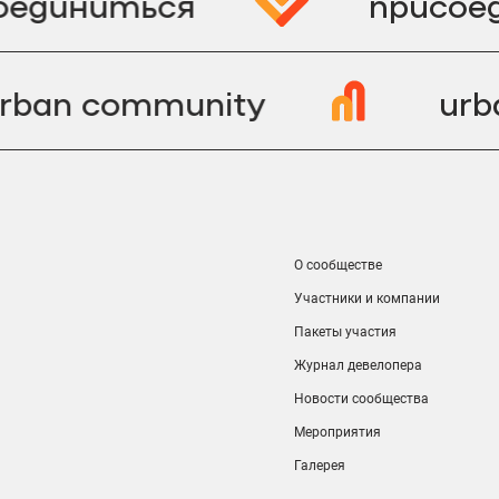
оединиться
присое
urban community
ur
О сообществе
Участники и компании
Пакеты участия
Журнал девелопера
Новости сообщества
Мероприятия
Галерея