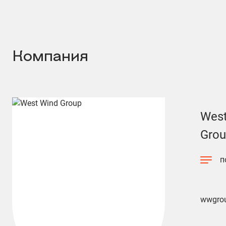
Компания
West
Gro
п
wwgrou