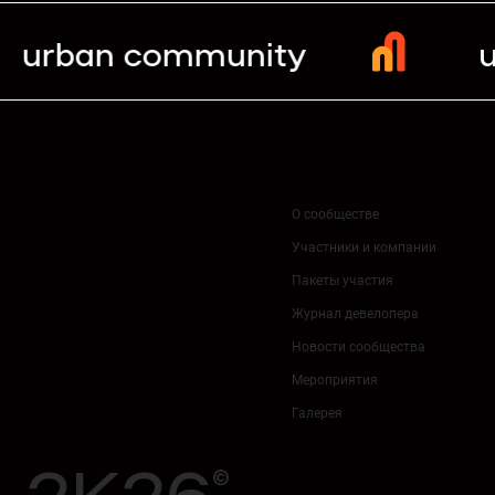
urban community
О сообществе
Участники и компании
Пакеты участия
Журнал девелопера
Новости сообщества
Мероприятия
Галерея
2K26
©