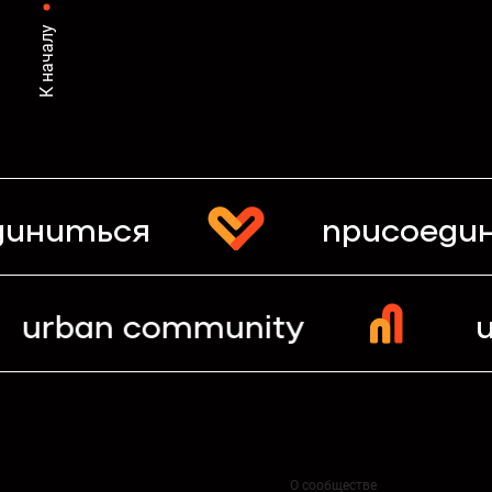
К началу
диниться
присоеди
urban community
О сообществе